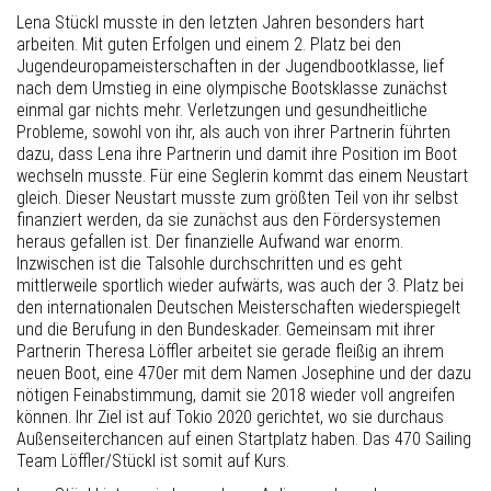
Lena Stückl musste in den letzten Jahren besonders hart
arbeiten. Mit guten Erfolgen und einem 2. Platz bei den
Jugendeuropameisterschaften in der Jugendbootklasse, lief
nach dem Umstieg in eine olympische Bootsklasse zunächst
einmal gar nichts mehr. Verletzungen und gesundheitliche
Probleme, sowohl von ihr, als auch von ihrer Partnerin führten
dazu, dass Lena ihre Partnerin und damit ihre Position im Boot
wechseln musste. Für eine Seglerin kommt das einem Neustart
gleich. Dieser Neustart musste zum größten Teil von ihr selbst
finanziert werden, da sie zunächst aus den Fördersystemen
heraus gefallen ist. Der finanzielle Aufwand war enorm.
Inzwischen ist die Talsohle durchschritten und es geht
mittlerweile sportlich wieder aufwärts, was auch der 3. Platz bei
den internationalen Deutschen Meisterschaften wiederspiegelt
und die Berufung in den Bundeskader. Gemeinsam mit ihrer
Partnerin Theresa Löffler arbeitet sie gerade fleißig an ihrem
neuen Boot, eine 470er mit dem Namen Josephine und der dazu
nötigen Feinabstimmung, damit sie 2018 wieder voll angreifen
können. Ihr Ziel ist auf Tokio 2020 gerichtet, wo sie durchaus
Außenseiterchancen auf einen Startplatz haben. Das 470 Sailing
Team Löffler/Stückl ist somit auf Kurs.